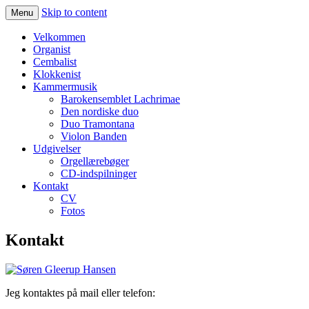
Skip to content
Menu
Organist, cembalist, klokkenist
Søren Gleerup Hansen
Velkommen
Organist
Cembalist
Klokkenist
Kammermusik
Barokensemblet Lachrimae
Den nordiske duo
Duo Tramontana
Violon Banden
Udgivelser
Orgellærebøger
CD-indspilninger
Kontakt
CV
Fotos
Kontakt
Jeg kontaktes på mail eller telefon: